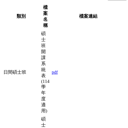
檔
案
類別
檔案連結
名
稱
碩
士
班
開
課
系
統
日間碩士班
pdf
表
(114
學
年
度
適
用)
碩
士