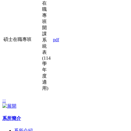
在
職
專
班
開
課
碩士在職專班
pdf
系
統
表
(114
學
年
度
適
用)
:::
系所簡介
系所介紹