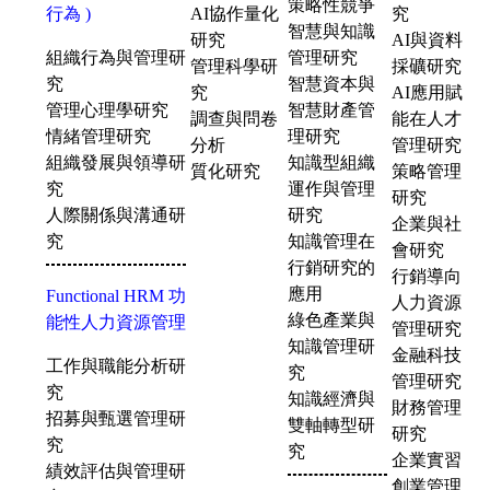
策略性競爭
行為 )
AI協作量化
究
智慧與知識
研究
AI與資料
組織行為與管理研
管理研究
管理科學研
採礦研究
究
智慧資本與
究
AI應用賦
管理心理學研究
智慧財產管
調查與問卷
能在人才
情緒管理研究
理研究
分析
管理研究
組織發展與領導研
知識型組織
質化研究
策略管理
究
運作與管理
研究
人際關係與溝通研
研究
企業與社
究
知識管理在
會研究
行銷研究的
行銷導向
應用
Functional HRM 功
人力資源
綠色產業與
能性人力資源管理
管理研究
知識管理研
金融科技
工作與職能分析研
究
管理研究
究
知識經濟與
財務管理
招募與甄選管理研
雙軸轉型研
研究
究
究
企業實習
績效評估與管理研
創業管理