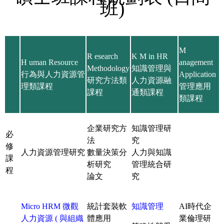
班)
M
R esearch
K M in HR
H uman Resource
anagement
Methodology
知識管理與
行為與人力資源管
Application
研究方法類
人力資源融
理類課程
管理應用
課程
通類課程
類課程
企業研究方
知識管理研
必
法
究
修
人力資源管理研究
數量決策分
人力與知識
課
析研究
管理統合研
程
論文
究
Micro HRM 微觀
統計套裝軟
知識管理
AI時代企
人力資源 ( 與組織
體應用
業倫理研