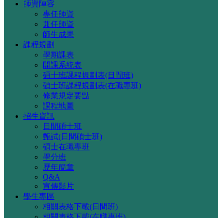
師資陣容
專任師資
兼任師資
師生成果
課程規劃
學期課表
開課系統表
碩士班課程規劃表(日間班)
碩士班課程規劃表(在職專班)
修業規定要點
課程地圖
招生資訊
日間碩士班
甄試(日間碩士班)
碩士在職專班
學分班
歷年簡章
Q&A
宣傳影片
學生專區
相關表格下載(日間班)
相關表格下載(在職專班)