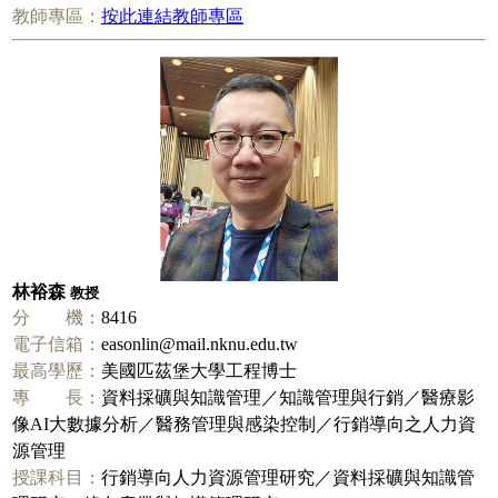
教師專區：
按此連結教師專區
林裕森
教授
分 機：
8416
電子信箱：
easonlin@mail.nknu.edu.tw
最高學歷：
美國匹茲堡大學工程博士
專 長：
資料採礦與知識管理／知識管理與行銷／醫療影
像AI大數據分析／醫務管理與感染控制／行銷導向之人力資
源管理
授課科目：
行銷導向人力資源管理研究／資料採礦與知識管