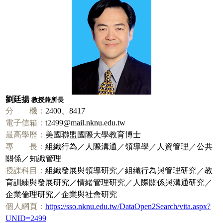
劉廷揚
教授兼所長
分 機：
2400、8417
電子信箱：
t2499@mail.nknu.edu.tw
最高學歷：
美國聯盟國際大學教育博士
專 長：
組織行為／人際溝通／領導學／人資管理／公共
關係／知識管理
授課科目：
組織發展與領導研究／組織行為與管理研究／教
育訓練與發展研究／情緒管理研究／人際關係與溝通研究／
企業倫理研究／企業與社會研究
個人網頁：
https://sso.nknu.edu.tw/DataOpen2Search/vita.aspx?
UNID=2499