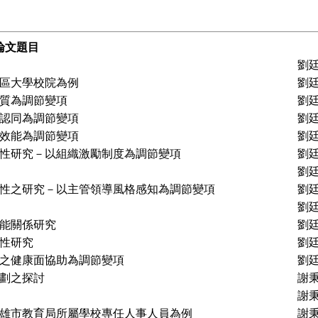
論文題目
劉
區大學校院為例
劉廷
質為調節變項
劉
認同為調節變項
劉
效能為調節變項
劉
性研究－以組織激勵制度為調節變項
劉
劉
性之研究－以主管領導風格感知為調節變項
劉
劉
能關係研究
劉
性研究
劉
之健康面協助為調節變項
劉
劃之探討
謝
謝
雄市教育局所屬學校專任人事人員為例
謝