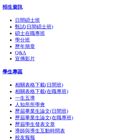
招生資訊
日間碩士班
甄試(日間碩士班)
碩士在職專班
學分班
歷年簡章
Q&A
宣傳影片
學生專區
相關表格下載(日間班)
相關表格下載(在職專班)
一生五導
人知所所學會
歷屆畢業生論文(日間班)
歷屆畢業生論文(在職專班)
歷屆學生發表文章
導師與導生互動時間表
校友報報