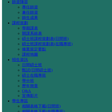
師資陣容
專任師資
兼任師資
師生成果
課程規劃
學期課表
開課系統表
碩士班課程規劃表(日間班)
碩士班課程規劃表(在職專班)
修業規定要點
課程地圖
招生資訊
日間碩士班
甄試(日間碩士班)
碩士在職專班
學分班
歷年簡章
Q&A
宣傳影片
學生專區
相關表格下載(日間班)
相關表格下載(在職專班)