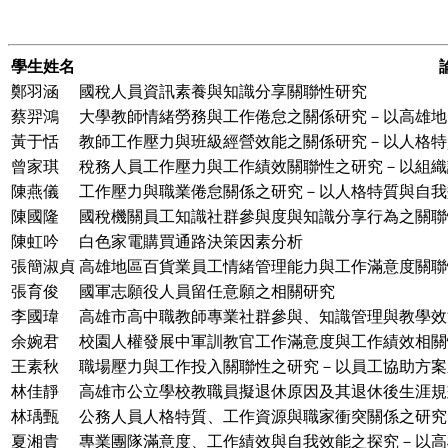
學生姓名
鄭羽涵
國稅人員資訊素養與知識分享關聯性研究
蔡羿鴻
大學教師情緒勞務與工作倦怠之關係研究－以高雄地
黃于恬
教師工作壓力與班級經營效能之關係研究－以人格特
曾家琪
稅務人員工作壓力與工作績效關聯性之研究－以組織
陳燕儀
工作壓力與職業倦怠關係之研究－以人格特質與自我
陳國隆
國稅機關員工知識社群參與度與知識分享行為之關聯
陳虹吟
白色家電購買通路決策因素分析
張簡淑貞
高雄地區百貨業員工情緒管理能力與工作滿意度關聯
張育俊
國軍志願役人員留任意願之相關研究
李國瑋
高雄市高中職教師專業社群參與、知識管理與教學效
余婉君
校園人權發展中軍訓教官工作滿意度與工作績效相關
王素秋
職場壓力與工作投入關聯性之研究－以員工協助方案
林佳靜
高雄市公立學校教職員擬退休原因及其退休後生涯規
林瑀甄
公務人員人格特質、工作資源與職家衝突關係之研究
夏湘貴
專業團隊滿意度、工作績效與自我效能之探究－以高