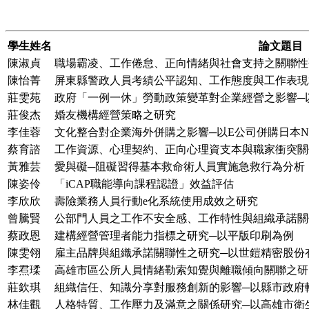
學生姓名
論文題目
陳淑貞
職場霸凌、工作倦怠、正向情緒與社會支持之關聯性
陳怡菁
屏東縣警政人員考績公平認知、工作態度與工作表現
莊雯苑
政府「一例一休」勞動政策變革對企業經營之影響─
莊俊杰
婚友機構經營策略之研究
李佳蓉
文化整合對企業海外併購之影響─以E公司併購日本N.
蔡育諮
工作資源、心理契約、正向心理資支本與職家衝突關
黃雅芸
愛與礙─阻礙習得基本救命術人員實施急救行為分析
陳姿伶
「iCAP職能導向課程認證」效益評估
李欣欣
壽險業務人員行動e化系統使用成效之研究
曾騰賢
公部門人員之工作不安全感、工作特性與組織承諾關
蔡政恩
建構經營管理者能力指標之研究─以平版印刷為例
陳雯翎
雇主品牌與組織承諾關聯性之研究─以世鎧精密股份
李焄瑈
高雄市區公所人員情緒勒索知覺與離職傾向關聯之研
莊欽琪
組織信任、知識分享對服務創新的影響─以縣市政府
林佳觀
人格特質、工作壓力及滿意之關係研究─以高雄市衛