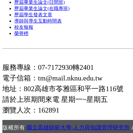
歷屆畢業生論文(日間班)
歷屆畢業生論文(在職專班)
歷屆學生發表文章
導師與導生互動時間表
校友報報
榮譽榜
服務專線：07-7172930轉2401
電子信箱：tm@mail.nknu.edu.tw
地址：802高雄市苓雅區和平一路116號
請於上班期間來電 星期一~星期五
瀏覽人次：162891
版權所有
國立高雄師範大學-人力與知識管理研究所
A