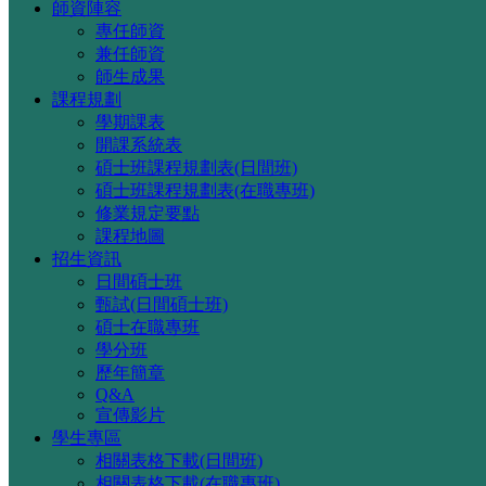
師資陣容
專任師資
兼任師資
師生成果
課程規劃
學期課表
開課系統表
碩士班課程規劃表(日間班)
碩士班課程規劃表(在職專班)
修業規定要點
課程地圖
招生資訊
日間碩士班
甄試(日間碩士班)
碩士在職專班
學分班
歷年簡章
Q&A
宣傳影片
學生專區
相關表格下載(日間班)
相關表格下載(在職專班)