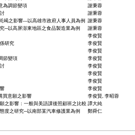
意為調節變項
謝秉蓉
討
謝秉蓉
耗竭之影響---以高雄市政府人事人員為例
謝秉蓉
究─以高屏澎東地區之食品製造業為例
謝秉蓉
李俊賢
係研究
李俊賢
李俊賢
調節變項
李俊賢
討
李俊賢
李俊賢
李俊賢
響
李俊賢
圖購買意願之影響
李俊賢, 李昭蓉
願之影響：一般與美語課後照顧班之比較
譚大純
態度之研究─以南部某汽車修護業為例
鄭舜仁