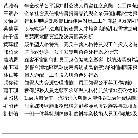
黃雅瑜
年金改革公平認知對公務人員留任之意願─以工作滿
王銀杏
企業社會責任報告書揭露品質與企業價值關聯性之探
吳怡庭
行動即時通訊軟體Line使用對員工工作滿意度及精神
吳倩雯
以模糊德菲法應用於產業人才培育職能課程需求之研
許子涵
智慧家電購買通路決策因素分析
黃琮程
競爭型人格特質、完美主義人格特質與工作投入之關
郭柏成
差序式領導、公平知覺與角色外行為之研究
蕭靖恩
顧客不當對待對員工身心健康之影響─以情緒勞務為
林玉珮
影響台灣地區民眾使用傳統或民俗療法的相關因素探
林仁英
個人適配、工作投入與角色外行為
張修銘
知覺人力資源管理措施、員工知覺公平與工作鑲嵌
蕭于珊
教保服務人員之顧客承諾與人格特質於情緒勞務之影
蘇照慧
Line貼圖價值、流行涉入與個人屬性對Line付費貼
毛昭智
兒童課後照顧服務機構之顧客滿意度對顧客再就讀意
劉耕佑
一例一休與特別休假制度對專業技術人員工作動機及